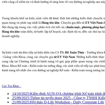
viên củng cố niềm tin và định hướng rõ ràng hơn về con đường sự nghiệp sau này
Trong khuôn khổ sự kiện, sinh viên đã được lĩnh hội những kiến thức chuyên 
quan trọng và phức tạp nhất là
Hàng tồn kho
. Chuyên gia đến từ
EY Việt Nam
đ
Nội dung tập trung vào việc phân tích chi tiết các
chuẩn mực, phương pháp hạc
Hàng tồn kho
toàn diện, từ bước lập kế hoạch, xác định rủi ro, đến các thủ tục ki
doanh nghiệp.
Sự kiện vinh dự đón tiếp sự hiện diện của Cô
TS. Hồ Xuân Thủy
- Trưởng khoa K
- Giảng viên Khoa, cùng các chuyên gia
từ EY Việt Nam
. Những kiến thức thực
cung cấp tại Chương trình là hành trang vô giá, góp phần quan trọng vào chi
Khoa. Khoa Kế toán - Kiểm toán tin tưởng rằng, các sinh viên sẽ tiếp tục phát huy
hành trang tốt nhất cho con đường sự nghiệp Kế toán - Kiểm toán trong tương lai
Các Tin Khác :
14/10/2025:
Kiểm định AUN-QA chương trình Kế toán trình độ
25/09/2025:
Thông tin tuyển dụng 2025 - Công ty TNHH Ki
21/09/2025:
Hội thảo D-Life Workshop - Daily Corporate Life