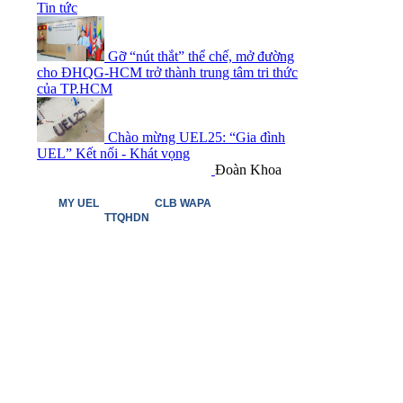
Tin tức
Gỡ “nút thắt” thể chế, mở đường
cho ĐHQG-HCM trở thành trung tâm tri thức
của TP.HCM
Chào mừng UEL25: “Gia đình
UEL” Kết nối - Khát vọng
Đoàn Khoa
MY UEL
CLB WAPA
TTQHDN