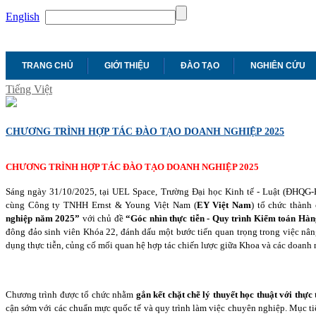
English
TRANG CHỦ
GIỚI THIỆU
ĐÀO TẠO
NGHIÊN CỨU
Tiếng Việt
CHƯƠNG TRÌNH HỢP TÁC ĐÀO TẠO DOANH NGHIỆP 2025
CHƯƠNG TRÌNH HỢP TÁC ĐÀO TẠO DOANH NGHIỆP 2025
Sáng ngày 31/10/2025, tại UEL Space, Trường Đại học Kinh tế - Luật (ĐHQG
cùng Công ty TNHH Ernst & Young Việt Nam (
EY Việt Nam
) tổ chức thành
nghiệp năm 2025”
với chủ đề
“Góc nhìn thực tiễn - Quy trình Kiểm toán Hàn
đông đảo sinh viên Khóa 22, đánh dấu một bước tiến quan trọng trong việc nâ
dụng thực tiễn, củng cố mối quan hệ hợp tác chiến lược giữa Khoa và các doanh
Chương trình được tổ chức nhằm
gắn kết chặt chẽ lý thuyết học thuật với thực
cận sớm với các chuẩn mực quốc tế và quy trình làm việc chuyên nghiệp. Mục tiêu