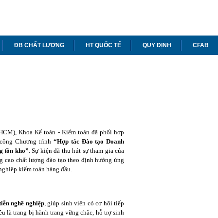
ĐB CHẤT LƯỢNG
HT QUỐC TẾ
QUY ĐỊNH
CFAB
-HCM), Khoa Kế toán - Kiểm toán đã phối hợp
 công Chương trình
“Hợp tác Đào tạo Doanh
g tồn kho”
. Sự kiện đã thu hút sự tham gia của
ng cao chất lượng đào tạo theo định hướng ứng
 nghiệp kiểm toán hàng đầu.
 tiễn nghề nghiệp
, giúp sinh viên có cơ hội tiếp
 là trang bị hành trang vững chắc, hỗ trợ sinh