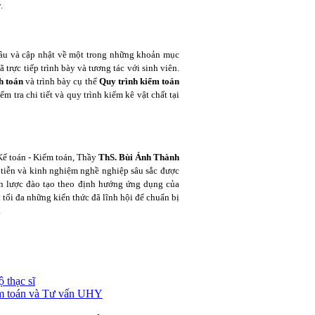
.
sâu và cập nhật về một trong những khoản mục
ã trực tiếp trình bày và tương tác với sinh viên.
h toán
và trình bày cụ thể
Quy trình kiểm toán
ểm tra chi tiết và quy trình kiểm kê vật chất tại
ế toán - Kiểm toán, Thầy
ThS. Bùi Ánh Thành
 tiễn và kinh nghiệm nghề nghiệp sâu sắc được
ến lược đào tạo theo định hướng ứng dụng của
 tối đa những kiến thức đã lĩnh hội để chuẩn bị
.
 thạc sĩ
ểm toán và Tư vấn UHY