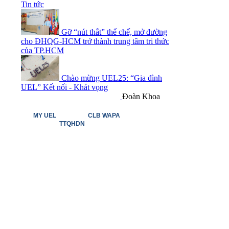
Tin tức
Gỡ “nút thắt” thể chế, mở đường
cho ĐHQG-HCM trở thành trung tâm tri thức
của TP.HCM
Chào mừng UEL25: “Gia đình
UEL” Kết nối - Khát vọng
Đoàn Khoa
MY UEL
CLB WAPA
TTQHDN