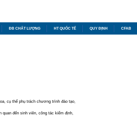
ĐB CHẤT LƯỢNG
HT QUỐC TẾ
QUY ĐỊNH
CFAB
oa, cụ thể phụ trách chương trình đào tạo,
 quan đến sinh viên, công tác kiểm định,