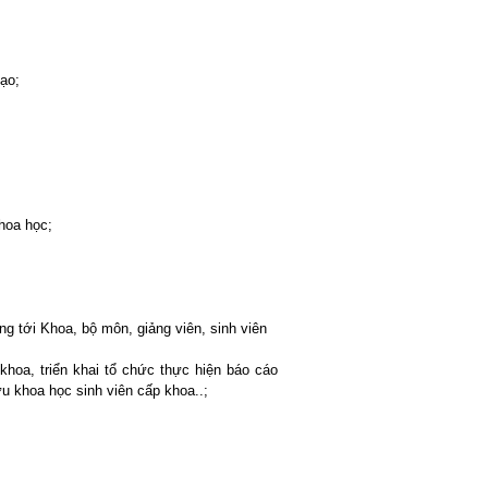
tạo;
hoa học;
g tới Khoa, bộ môn, giảng viên, sinh viên
hoa, triển khai tổ chức thực hiện báo cáo
ứu khoa học sinh viên cấp khoa..;