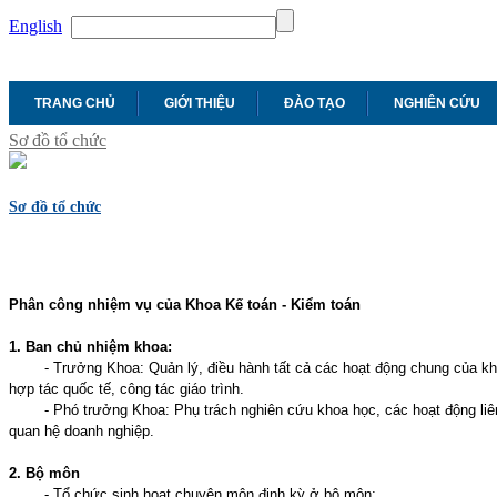
English
TRANG CHỦ
GIỚI THIỆU
ĐÀO TẠO
NGHIÊN CỨU
Sơ đồ tổ chức
Sơ đồ tổ chức
Phân công nhiệm vụ của Khoa Kế toán - Kiểm toán
1. Ban chủ nhiệm khoa:
- Trưởng Khoa: Quản lý, điều hành tất cả các hoạt động chung của kh
hợp tác quốc tế, công tác giáo trình.
- Phó trưởng Khoa: Phụ trách nghiên cứu khoa học, các hoạt động liên
quan hệ doanh nghiệp.
2. Bộ môn
- Tổ chức sinh hoạt chuyên môn định kỳ ở bộ môn;