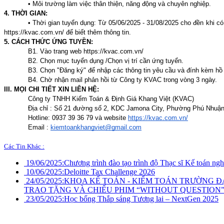
• Môi trường làm việc thân thiện, năng động và chuyên nghiệp.
4. THỜI GIAN:
• Thời gian tuyển dụng: Từ 05/06/2025 - 31/08/2025 cho đền khi c
https://kvac.com.vn/ để biết thêm thông tin.
5. CÁCH THỨC ỨNG TUYỀN:
B1. Vào trang web https://kvac.com.vn/
B2. Chọn mục tuyển dụng /Chọn vị trí cần ứng tuyển.
B3. Chọn "Đăng ký" để nhập các thông tin yêu cầu và đính kèm hồ
B4. Chờ nhận mail phản hồi từ Công ty KVAC trong vòng 3 ngày.
III. MỌI CHI TIẾT XIN LIÊN HỆ:
Công ty TNHH Kiểm Toán & Định Giá Khang Việt (KVAC)
Địa chỉ : Số 21 đường số 2, KDC Jamona City, Phường Phú Nhuậ
Hotline: 0937 39 36 79 và website
https://kvac.com.vn/
Email :
kiemtoankhangviet@gmail.com
Các Tin Khác :
19/06/2025:
Chương trình đào tạo trình độ Thạc sĩ Kế toán n
10/06/2025:
Deloitte Tax Challenge 2026
24/05/2025:
KHOA KẾ TOÁN - KIỂM TOÁN TRƯỜNG Đ
TRAO TẶNG VÀ CHIẾU PHIM “WITHOUT QUESTION”
23/05/2025:
Học bổng Thắp sáng Tương lai – NextGen 2025