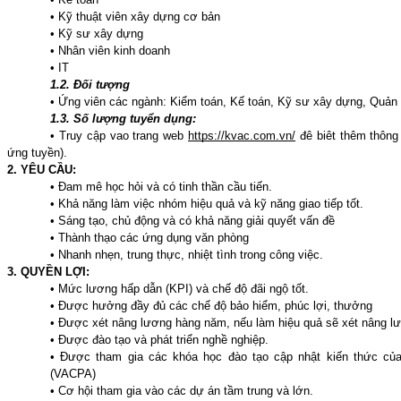
• Kỹ thuật viên xây dựng cơ bản
• Kỹ sư xây dựng
• Nhân viên kinh doanh
• IT
1.2. Đối tượng
• Ứng viên các ngành: Kiểm toán, Kế toán, Kỹ sư xây dựng, Quản t
1.3. Số lượng tuyển dụng:
• Truy cập vao trang web
https://kvac.com.vn/
đê biêt thêm thông 
ứng tuyền).
2. YÊU CẦU:
• Đam mê học hỏi và có tinh thần cầu tiến.
• Khả năng làm việc nhóm hiệu quả và kỹ năng giao tiếp tốt.
• Sáng tạo, chủ động và có khả năng giải quyết vấn đề
• Thành thạo các ứng dụng văn phòng
• Nhanh nhẹn, trung thực, nhiệt tình trong công việc.
3. QUYỀN LỢI:
• Mức lương hấp dẫn (KPI) và chế độ đãi ngộ tốt.
• Được hưởng đầy đủ các chế độ bảo hiểm, phúc lợi, thưởng
• Được xét nâng lương hàng năm, nếu làm hiệu quả sẽ xét nâng lư
• Được đào tạo và phát triển nghề nghiệp.
• Được tham gia các khóa học đào tạo cập nhật kiến thức củ
(VACPA)
• Cơ hội tham gia vào các dự án tầm trung và lớn.