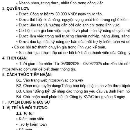
• Nhanh nhẹn, trung thực, nhiệt tình trong công việc.
3. QUYỀN LỢI:
• Được Công ty hỗ trợ 50.000 VND/ ngày thực tập.
• Được thể hiện khả năng, nguyện vọng phát triển trong nghề kiểm 
• Được đào tạo và hướng dẫn bởi các anh chị trong lĩnh vực.
• Cơ hội tham gia làm việc thực tế và phát triển kỹ năng chuyên m
• Được làm việc trong môi trường chuyên nghiệp, năng động, sáng 
• Được đào tạo các kỹ năng cơ bản của một trợ lý kiểm toán và có
• Có cơ hội trở thành chuyên gia trong lĩnh vực kế toán.
• Sau thời gian thực tập có cơ hội trở thành thành viên của Công 
4. THỜI GIAN:
• Thời gian tiếp nhận: Từ 05/06/2025 - 05/06/2025 cho đến khi có
https://kvac.com.vn/
để biết thêm thông tin.
5. CÁCH THỨC TIẾP NHẬN:
B1. Vào trang web
https://kvac.com.vn/
B2. Chọn mục tuyển dụng/Thông báo tiếp nhận sinh viên thực tập/k
B3. Chọn "
Đăng ký
" để nhập các thông tin yêu cầu và đính kèm h
B4. Chờ nhận mail phản hồi từ Công ty KVAC trong vòng 3 ngày.
II. TUYỂN DỤNG NHÂN SỰ
1. VỊ TRÍ VÀ ĐỐI TƯỢNG:
1.1. Vị trí:
• Kiểm toán viên
• Trợ lý kiểm toán
• Kế toán