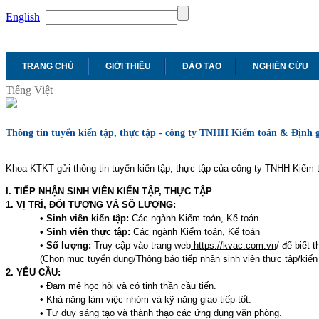
English
TRANG CHỦ
GIỚI THIỆU
ĐÀO TẠO
NGHIÊN CỨU
Tiếng Việt
Thông tin tuyển kiến tập, thực tập - công ty TNHH Kiểm toán & Định
Khoa KTKT gửi thông tin tuyển kiến tập, thực tập của công ty TNHH Kiểm 
I. TIẾP NHẬN SINH VIÊN KIẾN TẬP, THỰC TẬP
1. VỊ TRÍ, ĐỐI TƯỢNG VÀ SỐ LƯỢNG:
•
Sinh viên kiến tập:
Các ngành Kiểm toán, Kế toán
•
Sinh viên thực tập:
Các ngành Kiểm toán, Kế toán
•
Số lượng:
Truy cập vào trang web
https://kvac.com.vn
/ để biết 
(Chọn mục tuyển dụng/Thông báo tiếp nhận sinh viên thực tập/kiến 
2. YÊU CẦU:
• Đam mê học hỏi và có tinh thần cầu tiến.
• Khả năng làm việc nhóm và kỹ năng giao tiếp tốt.
• Tư duy sáng tạo và thành thạo các ứng dụng văn phòng.