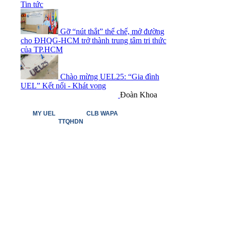
Tin tức
Gỡ “nút thắt” thể chế, mở đường
cho ĐHQG-HCM trở thành trung tâm tri thức
của TP.HCM
Chào mừng UEL25: “Gia đình
UEL” Kết nối - Khát vọng
Đoàn Khoa
MY UEL
CLB WAPA
TTQHDN