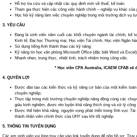
Hỗ trợ tra cứu và cập nhật các quy định mới về thuế, kế toán.
Tham gia thực hiện các công việc hành chính – nghiệp vụ khác của
Học hỏi kỹ năng làm việc chuyên nghiệp trong môi trường dịch vụ tư
3. YÊU CẦU
Đang là sinh viên năm cuối các khối chuyên ngành tài chính, kế t
Kinh tế, Đại học Thương mại, Học viện Tài chính, Học viện Ngân hà
Sử dụng tiếng Anh thành thạo các kỹ năng;
Kỹ năng tin học văn phòng Microsoft Office (đặc biệt Word và Excel)
Nhanh nhẹn, trung thực, nhiệt tình, trách nhiệm trong công việc.
* Học viên CPA Australia, ICAEW CFAB sẽ đ
4. QUYỀN LỢI
Được đào tạo các kiến thức và kỹ năng cơ bản của một kiểm toán v
chuyên nghiệp;
Thực tập trong môi trường chuyên nghiệp năng động cùng các chuyên
giàu kinh nghiệm, được rèn luyện khả năng thích ứng và xử lý công
Được thể hiện khả năng, nguyện vọng phát triển trong lĩnh vực Tài
thành nhân viên chính thức của UHY sau khi tốt nghiệp.
5. THÔNG TIN TUYỂN DỤNG
Các em sinh viên vui lòng truy cập vào link tuyển dụng để nộp hồ sơ. Truy 