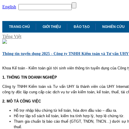
English
TRANG CHỦ
GIỚI THIỆU
ĐÀO TẠO
NGHIÊN CỨU
Tiếng Việt
Thông tin tuyển dụng 2025 - Công ty TNHH Kiểm toán và Tư vấn UHY
Khoa Kế toán - Kiểm toán gửi tới sinh viên thông tin tuyển dụng của Côn
1. THÔNG TIN DOANH NGHIỆP
Công ty TNHH Kiểm toán và Tư vấn UHY là thành viên của UHY Internati
công ty độc lập cung cấp các dịch vụ tư vấn kiểm toán, kế toán, thuế, tài c
2. MÔ TẢ CÔNG VIỆC
Hỗ trợ nhập liệu chứng từ kế toán, hóa đơn đầu vào – đầu ra.
Hỗ trợ lập sổ sách kế toán, kiểm tra tính hợp lý, hợp lệ chứng từ.
Tham gia chuẩn bị báo cáo thuế (GTGT, TNDN, TNCN…) dưới sự h
thuế.