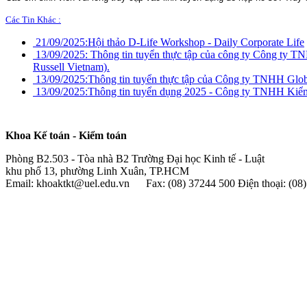
Các Tin Khác :
21/09/2025:
Hội thảo D-Life Workshop - Daily Corporate Life
13/09/2025:
Thông tin tuyển thực tập của công ty Công ty T
Russell Vietnam).
13/09/2025:
Thông tin tuyển thực tập của Công ty TNHH Glo
13/09/2025:
Thông tin tuyển dụng 2025 - Công ty TNHH Ki
Khoa Kế toán - Kiểm toán
Phòng B2.503 - Tòa nhà B2 Trường Đại học Kinh tế - Luật
khu phố 13, phường Linh Xuân, TP.HCM
Email: khoaktkt@uel.edu.vn Fax: (08) 37244 500 Điện thoại: (0