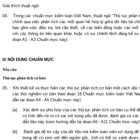
Giải thích thuật ngữ
04.
Trong các chuẩn mực kiểm toán Việt Nam, thuật ngữ “Thủ tục phân tíc
chính qua việc phân tích các mối quan hệ hợp lý giữa dữ liệu tài chí
bao gồm việc điều tra, khi cần thiết, về các biến động hoặc các mố
với các thông tin liên quan khác hoặc có sự chênh lệch đáng kể so 
đoạn A1 - A3 Chuẩn mực này).
II/ NỘI DUNG CHUẨN MỰC
Yêu cầu
Thủ tục phân tích cơ bản
05.
Khi thiết kế và thực hiện các thủ tục phân tích cơ bản một cách độc l
các thử nghiệm cơ bản theo đoạn 18 Chuẩn mực kiểm toán Việt Na
dẫn tại đoạn A4 - A5 Chuẩn mực này):
(a)
Xác định sự phù hợp của các thủ tục phân tích cơ bản cụ thể
đ
có tính đến rủi ro có sai sót trọng yếu đã
được
đánh giá và các 
dẫn liệu này
(xem hướng dẫn tại đoạn A6 - A11 Chuẩn mực này)
(b)
Đánh giá độ tin cậy của dữ liệu mà kiểm toán viên sử dụng để 
trong đó có xem xét đến nguồn gốc, tính có thể so sánh được,