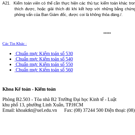
A21.
Kiểm toán viên có thể cần thực hiện các thủ tục kiểm toán khác tro
thích được, hoặc giải thích đó khi kết hợp với những bằng chứ
phỏng vấn của Ban Giám đốc, được coi là không thỏa đáng
./
.
*****
Các Tin Khác :
Chuẩn mực Kiểm toán số 530
Chuẩn mực Kiểm toán số 540
Chuẩn mực Kiểm toán số 550
Chuẩn mực Kiểm toán số 560
Khoa Kế toán - Kiểm toán
Phòng B2.503 - Tòa nhà B2 Trường Đại học Kinh tế - Luật
khu phố 13, phường Linh Xuân, TP.HCM
Email: khoaktkt@uel.edu.vn Fax: (08) 37244 500 Điện thoại: (0