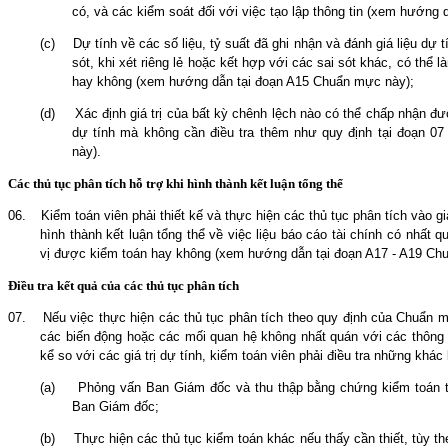
có, và các kiểm soát đối với việc tạo lập thông tin (xem hướng
(c)
Dự tính về các số liệu
,
tỷ suất đã ghi nhận và đánh giá liệu dự 
sót, khi xét riêng lẻ hoặc kết hợp với các sai sót khác, có thể l
hay không (xem hướng dẫn tại đoạn A15 Chuẩn mực này);
(d)
Xác định giá trị của bất kỳ chênh lệch nào có thể chấp nhận đư
dự tính mà không cần điều tra thêm như quy định tại đoạn
0
7
này).
Các thủ tục phân tích hỗ trợ khi hình thành kết luận tổng thể
06.
Kiểm toán viên phải thiết kế và thực hiện các thủ tục phân tích vào g
hình thành kết luận tổng thể về việc liệu báo cáo tài chính có nhất 
vị được kiểm toán hay không (xem hướng dẫn tại đoạn A17 - A19 Ch
Điều tra kết quả của các thủ tục phân tích
07.
Nếu việc thực hiện các thủ tục phân tích theo quy định của Chuẩn 
các biến động hoặc các mối quan hệ không nhất quán với các thông 
kể so với các giá trị dự tính, kiểm toán viên phải điều tra những khác
(a)
Phỏng vấn Ban Giám đốc và thu thập bằng chứng kiểm toán th
Ban Giám đốc;
(b)
Thực hiện các thủ tục kiểm toán khác nếu thấy cần thiết, tùy
th