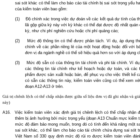
sai sót khác có thể làm cho báo cáo tài chính bị sai sót trọng yếu 
của kiểm toán viên bao gồm:
(1)
Độ chính xác trong việc dự đoán về các kết quả dự tính của th
lãi gộp giữa kỳ này với kỳ khác có thể đạt được độ nhất quán 
kỳ, như chi phí nghiên cứu hoặc chi phí quảng cáo;
(2)
Mức độ thông tin có thể được phân tách. Ví dụ, áp dụng thủ 
chính về các phần riêng lẻ của một hoạt động hoặc đối với b
đơn vị đa ngành nghề có thể sẽ hiệu quả hơn so với áp dụng ch
(3)
Mức độ
sẵn có của thông tin tài chính và phi tài chính. Ví dụ, 
các thông tin tài chính như kế hoạch hoặc dự toán, và các 
phẩm được sản xuất hoặc bán, để phục vụ cho việc thiết kế 
có sẵn các thông tin này, kiểm toán viên cũng có thể xem xét
đoạn A12-
A
13 ở trên.
Giá trị chênh lệch có thể chấp nhận được giữa số liệu
đơn vị đã
ghi nhận và giá
này)
A16.
Việc kiểm toán viên xác định giá trị chênh lệch có thể chấp nhận
thêm bị ảnh hưởng bởi mức trọng yếu (đoạn A13 Chuẩn mực kiểm t
mức độ đảm bảo mong muốn, trong đó có tính đến khả năng một sai s
sai sót khác, có thể làm cho báo cáo tài chính chứa đựng sai sót 
Việt Nam số 330 quy định mức độ rủi ro được kiểm toán viên đánh