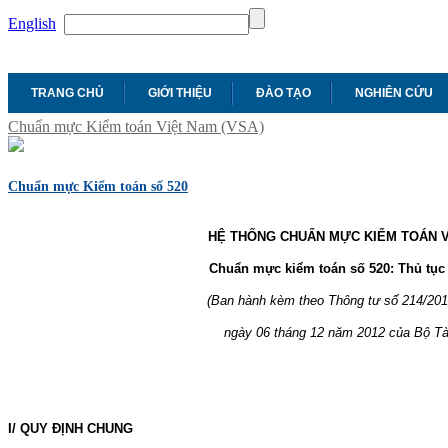
English
TRANG CHỦ
GIỚI THIỆU
ĐÀO TẠO
NGHIÊN CỨU
Chuẩn mực Kiểm toán Việt Nam (VSA)
Chuẩn mực Kiểm toán số 520
HỆ THỐNG CHUẨN MỰC KIỂM TOÁN V
Chuẩn mực kiểm toán số 520: Thủ tục 
(Ban hành kèm theo Thông tư số 214/20
ngày 06 tháng 12 năm 2012 của Bộ Tài
I/ QUY ĐỊNH CHUNG