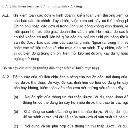
Lưu ý khi kiểm toán các đơn vị trong lĩnh vực công
A11.
Khi kiểm toán các đơn vị kinh doanh, kiểm toán viên thường xem x
của báo cáo tài chính. Tuy nhiên, việc xem xét này có thể không p
Chính phủ hoặc các đơn vị trong lĩnh vực công không kinh doanh, ví 
mối quan hệ trực tiếp giữa doanh thu và chi phí. Hơn nữa, do các
có thể không có mối liên hệ giữa các chi phí như chi phí hàng tồn kh
sản đó được báo cáo trên báo cáo tài chính. Ngoài ra, trong lĩnh 
hoặc các số liệu thống kê cho mục đích so sánh. Tuy nhiên, các m
ví dụ biến động trong chi phí trên mỗi kilomet đường xây dựng ho
ngừng sử dụng.
Độ tin cậy của dữ liệu
(hướng dẫn đoạn
0
5(b) Chuẩn mực này)
A12.
Độ tin cậy của dữ liệu chịu ảnh hưởng của nguồn gốc, nội dung củ
liệu được
thu
thập. Do vậy, để xác định liệu dữ liệu có đáng tin cậy
bản hay không, kiểm toán viên cần xem xét những yếu tố sau đây:
(a)
Nguồn gốc của thông tin
thu
thập được. Ví dụ, theo đoạn A
thông tin có thể đáng tin cậy hơn nếu được thu thập từ các ng
(b)
Khả năng so sánh của thông tin
thu
thập được. Ví dụ, dữ liệ
để so sánh được với dữ liệu của một đơn vị sản xuất và bán 
(c)
Nội dung và sự phù hợp của thông tin
thu
thập được. Ví dụ