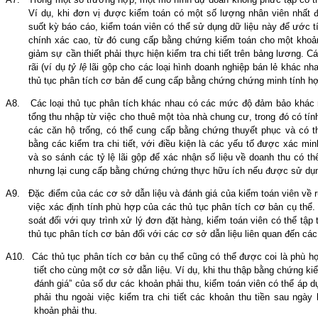
Ví dụ, khi đơn vị được kiểm toán có một số lượng nhân viên nhất 
suốt kỳ báo cáo, kiểm toán viên có thể sử dụng dữ liệu này để ước t
chính xác cao, từ đó cung cấp bằng chứng kiểm toán cho một khoản
giảm sự cần thiết phải thực hiện kiểm tra chi tiết trên bảng lương.
rãi (ví dụ
tỷ lệ
lãi gộp cho các loại hình doanh nghiệp bán lẻ khác nh
thủ tục phân tích cơ bản để cung cấp bằng chứng chứng minh tính hợ
A8.
Các loại thủ tục phân tích khác nhau có các mức độ đảm bảo khác n
tổng thu nhập từ việc cho thuê một tòa nhà chung cư, trong đó có tín
các căn hộ trống, có thể cung cấp bằng chứng thuyết phục và có th
bằng các kiểm tra chi tiết, với điều kiện là các yếu tố được xác min
và so sánh các tỷ lệ lãi gộp để xác nhận số liệu về doanh
thu
có thể
nhưng lại cung cấp bằng chứng chứng thực hữu ích nếu được sử dụng
A9.
Đặc điểm của các cơ sở dẫn liệu và đánh giá của kiểm toán viên về r
việc xác định tính phù hợp của các thủ tục phân tích cơ bản cụ thể.
soát đối với quy trình xử lý đơn đặt hàng, kiểm toán viên có thể tập t
thủ tục phân tích cơ bản đối với các cơ sở dẫn liệu liên quan đến các
A10.
Các thủ tục phân tích cơ bản cụ thể cũng có thể được coi là phù hợ
tiết cho cùng một cơ sở dẫn liệu. Ví dụ, khi thu thập bằng chứng kiể
đánh giá” của số dư các khoản phải thu, kiểm toán viên có thể áp d
phải thu ngoài việc kiểm tra chi tiết các khoản thu tiền sau ngà
khoản phải thu.