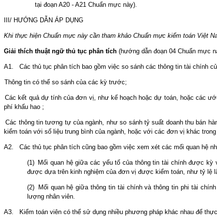
tại đoạn A20 - A21 Chuẩn mực này).
III/ HƯỚNG DẪN ÁP DỤNG
Khi thực hiện Chuẩn mực này cần tham khảo Chuẩn mực kiểm toán Việt N
Giải thích thuật ngữ thủ tục phân tích
(hướng dẫn đoạn
0
4 Chuẩn mực n
A1.
Các thủ tục phân tích bao gồm việc so sánh các thông tin tài chính củ
Thông tin có thể so sánh của các kỳ trước;
Các kết quả dự tính của đơn vị, như kế hoạch hoặc dự toán, hoặc các ước
phí khấu hao ;
Các thông tin tương tự của ngành
,
như so sánh tỷ suất doanh thu bán hàn
kiểm toán với số liệu trung bình của ngành, hoặc với các đơn vị khác tro
A2.
Các thủ tục phân tích cũng bao gồm việc xem xét các mối quan hệ n
(1)
Mối quan hệ giữa các yếu tố của thông tin tài chính được kỳ
được dựa trên kinh nghiệm của đơn vị được kiểm toán, như tỷ lệ lã
(2)
Mối quan hệ giữa thông tin tài chính và thông tin phi tài chín
lượng nhân viên.
A3.
Kiểm toán viên có thể sử dụng nhiều phương pháp khác nhau để thực h