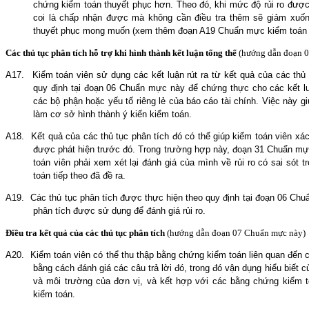
chứng kiểm toán thuyết phục hơn. Theo đó, khi mức độ rủi ro được đa
coi là chấp nhận được mà không cần điều tra thêm sẽ giảm x
thuyết phục mong muốn (xem thêm đoạn A19 Chuẩn mực kiểm toán 
Các thủ tục phân tích hỗ trợ khi hình thành kết luận tổng thể
(hướng dẫn đoạn
0
A17.
Kiểm toán viên sử dụng các kết luận rút ra từ kết quả của các thủ 
quy định tại đoạn 06 Chuẩn mực này để chứng thực cho các kết luậ
các bộ phận hoặc yếu tố riêng lẻ của báo cáo tài chính. Việc này gi
làm cơ sở hình thành ý kiến kiểm toán.
A18.
Kết quả của các thủ tục phân tích đó có thể giúp kiểm toán viên xác
được phát hiện trước đó. Trong trường hợp này, đoạn 31 Chuẩn mự
toán viên phải xem xét lại đánh giá của mình về rủi ro có sai sót 
toán tiếp theo đã đề ra.
A19.
Các thủ tục phân tích được thực hiện
theo
quy định tại đoạn 06 Chu
phân tích được sử dụng để đánh giá rủi ro.
Điều tra kết quả của các thủ tục phân tích
(hướng dẫn đoạn
0
7 Chuẩn mực này)
A20.
Kiểm toán viên có thể thu thập bằng chứng kiểm toán liên quan đến
bằng cách đánh giá các câu trả lời đó, trong đó vận dụng hiểu biết của
và môi trường của đơn vị, và kết hợp với các bằng chứng kiểm 
kiểm toán.