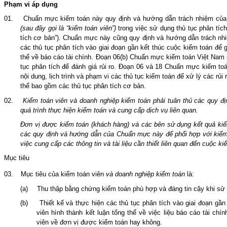
Phạm
vi
áp dụng
01.
Chuẩn mực kiểm toán này quy định và hướng dẫn trách nhiệm của
(sau đây gọi là “kiểm toán viên”)
trong việc sử dụng thủ tục phân tíc
tích cơ bản”). Chuẩn mực này cũng quy định và hướng dẫn trách nhi
các thủ tục phân tích vào giai đoạn gần kết thúc cuộc kiểm toán để g
thể về báo cáo tài chính. Đoạn
0
6(b) Chuẩn mực kiểm toán Việt Nam s
tục phân tích để đánh giá rủi ro. Đoạn
0
6 và 18 Chuẩn mực kiểm toá
nội dung, lịch trình và phạm vi các thủ tục kiểm toán để xử lý các rủi
thể bao gồm các thủ tục phân tích cơ bản.
02.
Kiểm toán viên và doanh nghiệp kiểm toán phải tuân thủ các quy 
quá trình thực hiện kiểm toán và cung cấp dịch vụ liên quan.
Đơn vị được kiểm toán (khách hàng) và các bên sử dụng kết quả kiểm
các quy định và hướng dẫn của Chuẩn mực này để phối hợp với kiểm 
việc cung cấp các thông tin
và
tài liệu cần thiết liên quan đến cuộc ki
Mục tiêu
03.
Mục tiêu của kiểm toán viên
và doanh nghiệp kiểm toán
là:
(a)
Thu thập bằng chứng kiểm toán phù hợp và đáng tin cậy khi sử 
(b)
Thiết kế và thực hiện các thủ tục phân tích vào giai đoạn gầ
viên hình thành kết luận tổng thể về việc liệu báo cáo tài chí
viên về đơn vị được kiểm toán hay không.