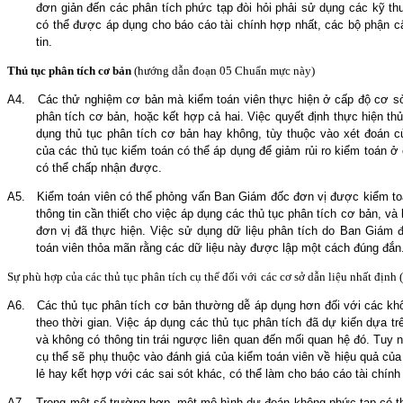
đơn giản đến các phân tích phức tạp đòi hỏi phải sử dụng các kỹ thuậ
có thể được áp dụng cho báo cáo tài chính hợp nhất, các bộ phận cấ
tin.
Thủ tục phân tích cơ bản
(hướng dẫn đoạn
0
5 Chuẩn mực này)
A4.
Các thử nghiệm cơ bản mà kiểm toán viên thực hiện ở cấp độ cơ sở dẫ
phân tích cơ bản, hoặc kết hợp cả hai. Việc quyết định thực hiện th
dụng thủ tục phân tích cơ bản hay không, tùy thuộc vào xét đoán c
của các thủ tục kiểm toán có thể áp dụng để giảm rủi ro kiểm toán 
có thể chấp nhận được.
A5.
Kiểm toán viên có thể phỏng vấn Ban Giám đốc đơn vị được kiểm to
thông tin cần thiết cho việc áp dụng các thủ tục phân tích cơ bản, và
đơn vị đã thực hiện. Việc sử dụng dữ liệu phân tích do Ban Giám đ
toán viên thỏa mãn rằng các dữ liệu này được lập một cách đúng đắn
Sự phù hợp của các thủ tục phân tích cụ thể
đối với
các cơ sở dẫn liệu nhất định
A6.
Các thủ tục phân tích cơ bản thường dễ áp dụng hơn đối với các kh
theo
thời gian. Việc áp dụng các thủ tục phân tích đã dự kiến dựa tr
và không có thông tin trái ngược liên quan đến mối quan hệ đó. Tuy 
cụ thể sẽ phụ thuộc vào đánh giá của kiểm toán viên về hiệu quả của 
lẻ hay kết hợp với các sai sót khác, có thể làm cho báo cáo tài chính
A7.
Trong một số trường hợp, một mô hình dự đoán không phức tạp có th