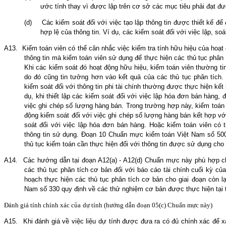
ước tính
thay vì
được lập trên cơ sở các mục tiêu phải đạt đ
(d)
Các kiểm soát đối với việc tạo lập thông tin được thiết kế để
hợp lệ của thông tin. Ví dụ, các kiểm soát đối với việc lập, soá
A13.
Kiểm toán viên có thể cân nhắc việc kiểm tra tính hữu hiệu của hoạt 
thông tin mà kiểm toán viên sử dụng để thực hiện các thủ tục phân t
Khi các kiểm soát đó hoạt động hữu hiệu, kiểm toán viên thường ti
do đó cũng tin tưởng hơn vào kết quả của các thủ tục phân tích. 
kiểm soát đối với thông tin phi tài chính thường được thực hiện kế
dụ, khi thiết lập các kiểm soát đối với việc lập hóa đơn bán hàng, đ
việc ghi chép số lượng hàng bán. Trong trường hợp này, kiểm toán 
động kiểm soát đối với việc ghi chép số lượng hàng bán kết hợp vớ
soát đối với việc lập hóa đơn bán hàng. Hoặc kiểm toán viên có t
thông tin sử dụng. Đoạn 10 Chuẩn mực kiểm toán Việt Nam số 500
thủ tục kiểm toán cần thực hiện đối với thông tin được sử dụng cho 
A14.
Các hướng dẫn tại đoạn
A12(
a) - A12(d) Chuẩn mực này phù hợp c
các thủ tục phân tích cơ bản đối với báo cáo tài chính cuối kỳ củ
hoạch thực hiện các thủ tục phân tích cơ bản cho giai đoạn còn l
Nam số 330 quy định về các thử nghiệm cơ bản được thực hiện tại 
Đánh giá
tính chính xác của
dự tính
(hướng dẫn đoạn
0
5(c) Chuẩn mực này)
A15.
Khi đánh giá về việc liệu dự tính được đưa ra có đủ chính xác để x