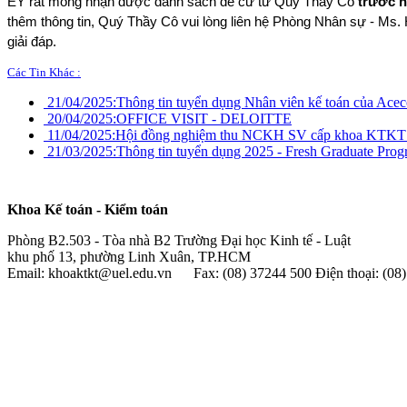
EY rất mong nhận được danh sách đề cử từ Quý Thầy Cô
trước n
thêm thông tin, Quý Thầy Cô vui lòng liên hệ Phòng Nhân sự - Ms
giải đáp.
Các Tin Khác :
21/04/2025:
Thông tin tuyển dụng Nhân viên kế toán của Ace
20/04/2025:
OFFICE VISIT - DELOITTE
11/04/2025:
Hội đồng nghiệm thu NCKH SV cấp khoa KTKT
21/03/2025:
Thông tin tuyển dụng 2025 - Fresh Graduate P
Khoa Kế toán - Kiểm toán
Phòng B2.503 - Tòa nhà B2 Trường Đại học Kinh tế - Luật
khu phố 13, phường Linh Xuân, TP.HCM
Email: khoaktkt@uel.edu.vn Fax: (08) 37244 500 Điện thoại: (0