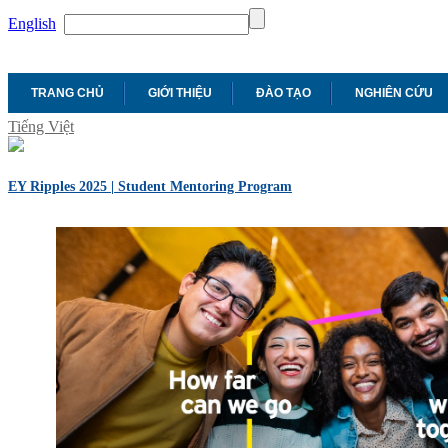
English
TRANG CHỦ
GIỚI THIỆU
ĐÀO TẠO
NGHIÊN CỨU
Tiếng Việt
EY Ripples 2025 | Student Mentoring Program