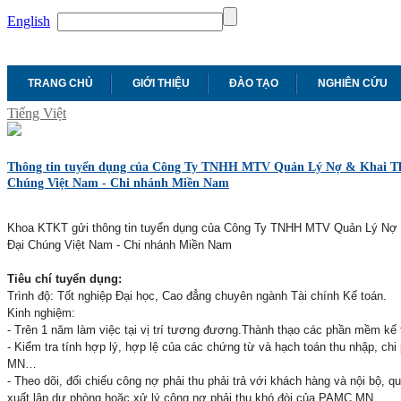
English
TRANG CHỦ
GIỚI THIỆU
ĐÀO TẠO
NGHIÊN CỨU
Tiếng Việt
Thông tin tuyển dụng của Công Ty TNHH MTV Quản Lý Nợ & Khai T
Chúng Việt Nam - Chi nhánh Miền Nam
Khoa KTKT gửi thông tin tuyển dụng của Công Ty TNHH MTV Quản Lý Nợ
Đại Chúng Việt Nam - Chi nhánh Miền Nam
Tiêu chí tuyển dụng:
Trình độ: Tốt nghiệp Đại học, Cao đẳng chuyên ngành Tài chính Kế toán.
Kinh nghiệm:
- Trên 1 năm làm việc tại vị trí tương đương.Thành thạo các phần mềm kế 
- Kiểm tra tính hợp lý, hợp lệ của các chứng từ và hạch toán thu nhập, c
MN…
- Theo dõi, đối chiếu công nợ phải thu phải trả với khách hàng và nội bộ, q
xuất lập dự phòng hoặc xử lý công nợ phải thu khó đòi của PAMC MN.