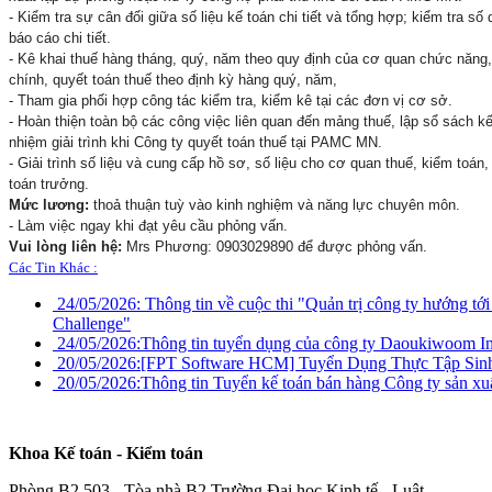
- Kiểm tra sự cân đối giữa số liệu kế toán chi tiết và tổng hợp; kiểm tra s
báo cáo chi tiết.
- Kê khai thuế hàng tháng, quý, năm theo quy định của cơ quan chức năng,
chính, quyết toán thuế theo định kỳ hàng quý, năm,
- Tham gia phối hợp công tác kiểm tra, kiểm kê tại các đơn vị cơ sở.
- Hoàn thiện toàn bộ các công việc liên quan đến mảng thuế, lập sổ sách kế
nhiệm giải trình khi Công ty quyết toán thuế tại PAMC MN.
- Giải trình số liệu và cung cấp hồ sơ, số liệu cho cơ quan thuế, kiểm toán
toán trưởng.
Mức lương:
thoả thuận tuỳ vào kinh nghiệm và năng lực chuyên môn.
- Làm việc ngay khi đạt yêu cầu phỏng vấn.
Vui lòng liên hệ:
Mrs Phương: 0903029890 để được phỏng vấn.
Các Tin Khác :
24/05/2026:
Thông tin về cuộc thi "Quản trị công ty hướng tớ
Challenge"
24/05/2026:
Thông tin tuyển dụng của công ty Daoukiwoom I
20/05/2026:
[FPT Software HCM] Tuyển Dụng Thực Tập Si
20/05/2026:
Thông tin Tuyển kế toán bán hàng Công ty sản xu
Khoa Kế toán - Kiểm toán
Phòng B2.503 - Tòa nhà B2 Trường Đại học Kinh tế - Luật