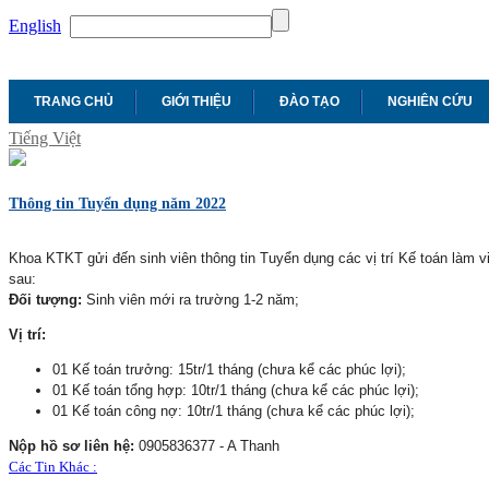
English
TRANG CHỦ
GIỚI THIỆU
ĐÀO TẠO
NGHIÊN CỨU
Tiếng Việt
Thông tin Tuyển dụng năm 2022
Khoa KTKT gửi đến sinh viên thông tin Tuyển dụng các vị trí Kế toán l
àm vi
sau:
Đối tượng:
Sinh viên mới ra trường 1-2 năm;
Vị trí:
01 Kế toán trưởng: 15tr/1 tháng (chưa kể các phúc lợi);
01 Kế toán tổng hợp: 10tr/1 tháng
(chưa kể các phúc lợi)
;
01 Kế toán công nợ: 10tr/1 tháng
(chưa kể các phúc lợi)
;
Nộp hồ sơ liên hệ:
0905836377 - A Thanh
Các Tin Khác :