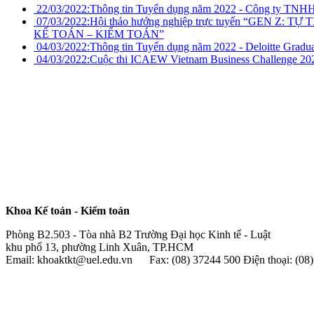
22/03/2022:
Thông tin Tuyển dụng năm 2022 - Công ty TNH
07/03/2022:
Hội thảo hướng nghiệp trực tuyến “GEN Z
KẾ TOÁN – KIỂM TOÁN”
04/03/2022:
Thông tin Tuyển dụng năm 2022 - Deloitte Gradua
04/03/2022:
Cuộc thi ICAEW Vietnam Business Challenge 20
Khoa Kế toán - Kiểm toán
Phòng B2.503 - Tòa nhà B2 Trường Đại học Kinh tế - Luật
khu phố 13, phường Linh Xuân, TP.HCM
Email: khoaktkt@uel.edu.vn Fax: (08) 37244 500 Điện thoại: (0