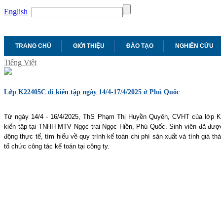
English
TRANG CHỦ
GIỚI THIỆU
ĐÀO TẠO
NGHIÊN CỨU
Tiếng Việt
Lớp K22405C đi kiến tập ngày 14/4-17/4/2025 ở Phú Quốc
Từ ngày 14/4 - 16/4/2025, ThS Phạm Thị Huyền Quyên, CVHT của lớp K2
kiến tập tại TNHH MTV Ngọc trai Ngọc Hiền, Phú Quốc. Sinh viên đã được
động thực tế, tìm hiểu về quy trình kế toán chi phí sản xuất và tính giá t
tổ chức công tác kế toán tại công ty.