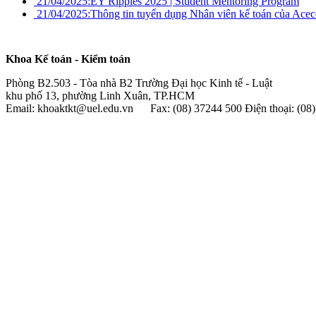
21/04/2025:
EY Ripples 2025 | Student Mentoring Program
21/04/2025:
Thông tin tuyển dụng Nhân viên kế toán của Ace
Khoa Kế toán - Kiểm toán
Phòng B2.503 - Tòa nhà B2 Trường Đại học Kinh tế - Luật
khu phố 13, phường Linh Xuân, TP.HCM
Email: khoaktkt@uel.edu.vn Fax: (08) 37244 500 Điện thoại: (0