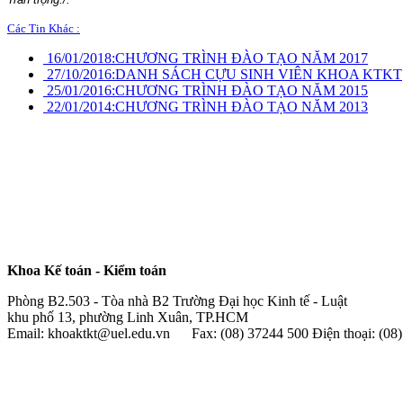
Các Tin Khác :
16/01/2018:
CHƯƠNG TRÌNH ĐÀO TẠO NĂM 2017
27/10/2016:
DANH SÁCH CỰU SINH VIÊN KHOA KTKT
25/01/2016:
CHƯƠNG TRÌNH ĐÀO TẠO NĂM 2015
22/01/2014:
CHƯƠNG TRÌNH ĐÀO TẠO NĂM 2013
Khoa Kế toán - Kiểm toán
Phòng B2.503 - Tòa nhà B2 Trường Đại học Kinh tế - Luật
khu phố 13, phường Linh Xuân, TP.HCM
Email: khoaktkt@uel.edu.vn Fax: (08) 37244 500 Điện thoại: (0