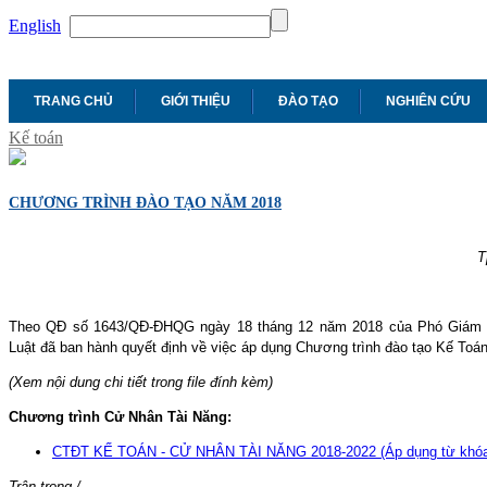
English
TRANG CHỦ
GIỚI THIỆU
ĐÀO TẠO
NGHIÊN CỨU
Kế toán
CHƯƠNG TRÌNH ĐÀO TẠO NĂM 2018
T
Theo QĐ số 1643/QĐ-ĐHQG ngày 18 tháng 12 năm 2018 của Phó Giám 
Luật đã ban hành quyết định về việc áp dụng Chương trình đào tạo Kế Toá
(Xem nội dung chi tiết trong file đính kèm)
Chương trình Cử Nhân Tài Năng:
CTĐT KẾ TOÁN - CỬ NHÂN TÀI NĂNG 2018-2022 (Áp dụng từ khóa
Trân trọng./.